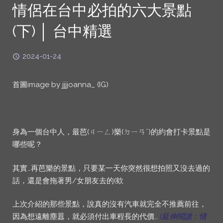
情侶在台中必拍的六大景點
(下) │ 台中精選
2024-01-24
首圖image by jjjjoanna_ (IG)
身為一個台中人，最芭(ㄐㄧㄥ)樂(ㄉㄧㄢˇ)的約會打卡景點是
哪些呢？
其實…再芭樂的景點，只要某一天你突然很想拍照又沒去過的
話，還是會拖著男/女朋友去的(欸
上次介紹的那些景點，說真的沒有汽車就完全不推薦前往，
因為想遠離塵囂，就必須付出車程長的代價…
(延伸閱讀：情