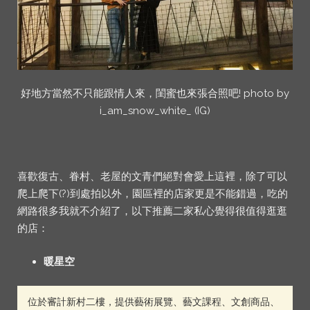
好地方當然不只能跟情人來，閨蜜也來張合照吧! photo by
i_am_snow_white_ (IG)
喜歡復古、眷村、老屋的文青們絕對會愛上這裡，除了可以
爬上爬下(?)到處拍以外，園區裡的店家更是不能錯過，吃的
網路很多我就不介紹了，以下推薦二家私心覺得很值得逛逛
的店：
暖星空
位於審計新村二樓，提供藝術展覽、藝文課程、文創商品、