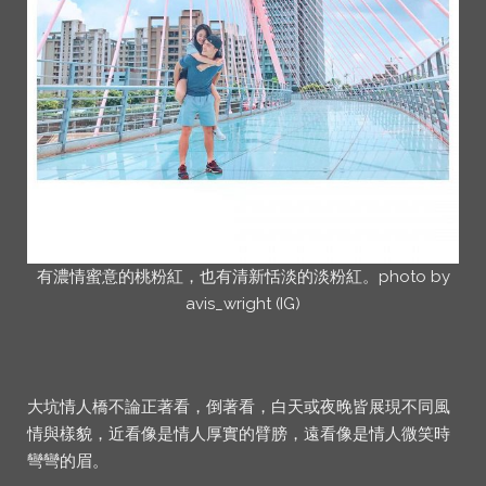
有濃情蜜意的桃粉紅，也有清新恬淡的淡粉紅。photo by
avis_wright (IG)
大坑情人橋不論正著看，倒著看，白天或夜晚皆展現不同風
情與樣貌，近看像是情人厚實的臂膀，遠看像是情人微笑時
彎彎的眉。