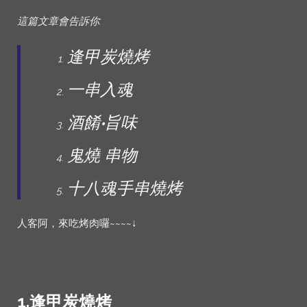
這篇文章會告訴你:
逢甲炭燒烤
一串入魂
酒餚
‧
旨味
鬼燒 串物
十八魂手串燒烤
人客阿，來吃烤肉囉~~~~↓
1.逢甲炭燒烤