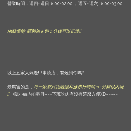
營業時間：週四~週日18:00-02:00 ；週五~週六 18:00-03:00
地點優勢: 隱和旅走路 1 分鐘可以抵達!!
以上五家人氣逢甲串燒店，有燒到你嗎?
最厲害的是，
每一家都只距離隱和旅步行時間 10 分鐘以內啦
!!
(隱小編內心歡呼~~~下班吃肉有沒有這麼方便XD~~~~~