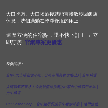
大口吃肉、大口喝酒後就能直接散步回飯店
休息，洗個澡躺在乾淨舒服的床上~
這麼方便的住宿點，還不快下訂!!! → 立
即訂房
官網專案更優惠
延伸閱讀：
台中6大市場在地小吃．公有市場美食攻略(上) │台中精選
大碗霸氣芒果冰！今夏最值得推薦的11家台中鮮切芒果冰 │
台中精選
Her Coffee Shop．台中逢甲質感早午餐咖啡廳 │ 逢甲情報