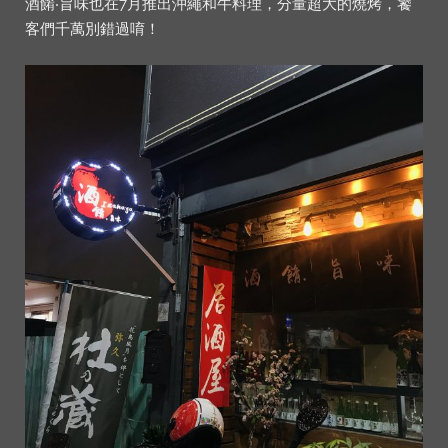
酒餚‧旨味也在7月推出沖繩和牛料理，分量超大的燒烤，饕
客們千萬別錯過唷！