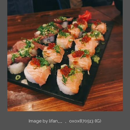
Image by lifan__ 、oxox870513 (IG)