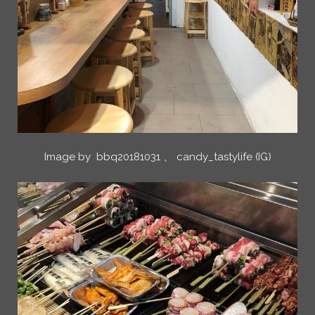
Image by bbq20181031 、 candy_tastylife (IG)