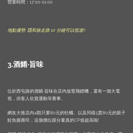
營業時間：17:00-01:00
地點優勢: 隱和旅走路 10 分鐘可以抵達!!
3.
酒餚‧旨味
位於西屯路的酒餚‧旨味在店內放置飛鏢機，還有一個大電
視，供客人欣賞運動等賽事。
網友大推店內4顆只要80元的牡蠣、以及同樣5貫80元的親子
鮭魚握壽司，這個價位跟分量真的CP值超高啦!