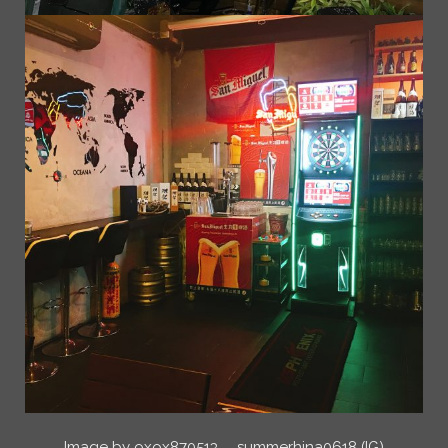
Image by oxox870513 、summerhina0618 (IG)