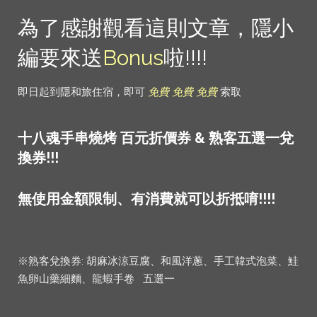
為了感謝觀看這則文章，隱小
編要來送
Bonus
啦!!!!
即日起到隱和旅住宿，即可
免費
免費
免費
索取
十八魂手串燒烤
百元折價券 &
熟客五選一兌
換券!!!
無使用金額限制、有消費就可以折抵唷!!!!
※熟客兌換券: 胡麻冰涼豆腐、和風洋蔥、手工韓式泡菜、鮭
魚卵山藥細麵、龍蝦手卷 五選一