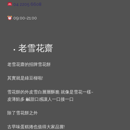
04 2205 6608
09:00-21:00
老雪花齋
老雪花齋的招牌雪花餅
其實就是綠豆椪啦!
雪花餅的外皮雪白層層酥脆 就像是雪花一樣~
皮薄餡多 鹹甜口感讓人一口接一口
除了雪花餅之外
古早味蛋糕捲也值得大家品嘗!