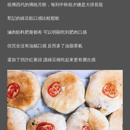
祖傳四代的傳統月餅，每到中秋前夕總是大排長龍
犁記的綠豆餡口感比較鬆軟
滷肉餡料肥瘦都有 可以明顯吃到肥肉口感
但完全沒有油膩口感 反而多了油脂香氣
還加了些許紅蔥頭 讓綠豆椪吃起來更有層次感