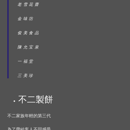
老雪花齋
金味坊
俊美食品
陳允宝泉
一福堂
三美珍
不二製餅
不二家族年輕的第三代
為了帶給客人不同感受