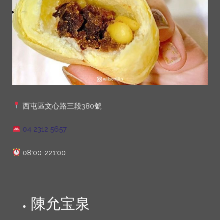
西屯區文心路三段380號
04 2312 5657
08:00-221:00
陳允宝泉