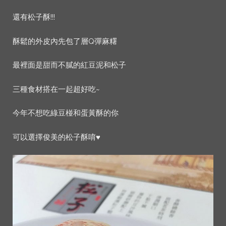
還有松子酥!!!
酥鬆的外皮內先包了層Q彈麻糬
最裡面是甜而不膩的紅豆泥和松子
三種食材搭在一起超好吃~
今年不想吃綠豆椪和蛋黃酥的你
可以選擇俊美的松子酥唷♥