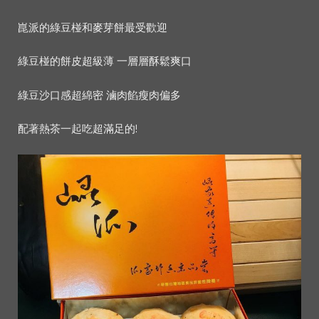
崑派的綠豆椪和麥芽餅最受歡迎
綠豆椪的餅皮超級薄 一層層酥鬆爽口
綠豆沙口感超綿密 滷肉餡瘦肉偏多
配著熱茶一起吃超滿足的!