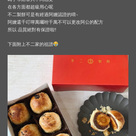
在各方面都超級用心呢
不二製餅可是有經過阿嬤認證的唷~
阿嬤還千叮嚀萬囑咐千萬不可以更改阿公的配方
所以 品質絕對有保證啦!!
下面附上不二家的祖譜