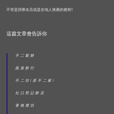
不管是排隊名店或是在地人推薦的都有!!
這篇文章會告訴你
不二製餅
崑派餅行
不二坊(原不二家)
社口犁記餅店
香格禮坊