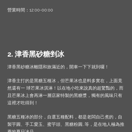
營業時間：12:00-00:00
2. 津香黑砂糖剉冰
津香黑砂糖冰離隱和旅滿近的，開車一下下就到囉！
津香主打的是黑糖五種冰，但芒果冰也是料多實在，上面竟
然還有一 球芒果冰淇淋！以在地小吃來說真的超驚豔的，而
且芒果冰上會再淋一層店家特製的黑糖漿，獨有的風味只有
這裡才吃得到！
黑糖五種冰的部分，自選五種配料，都是老闆自己煮的，自
製芋圓、手工愛玉、蜜芋頭、黑糖粉圓…等，是在地人極為推
薦的夏日冰品。