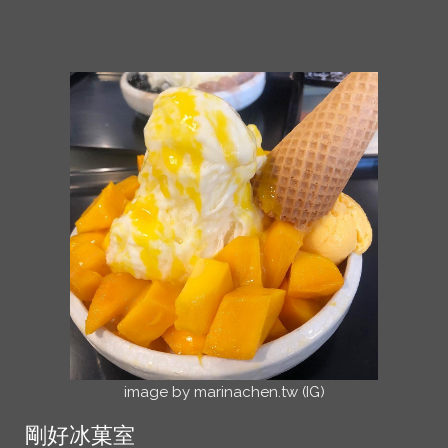
image by marinachen.tw (IG)
剛好冰菓室