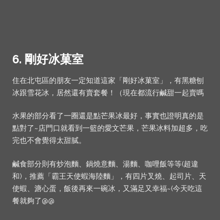
6. 剛好冰菓室
住在北屯區的朋友一定知道這家「剛好冰菓室」，有黑糖刨
冰跟雪花冰，居然還有賣套餐！（現在都流行鹹甜一起賣嗎
水果的部分看了一圈還是點芒果冰最好，事實也證明真的是
點對了~店門口就看到一籃的愛文芒果，芒果冰料加超多，吃
完也不會覺得太甜膩。
鹹食部分則有炒泡麵、鍋燒意麵、湯麵、咖哩飯等等(超違
和)，推薦「霸王天使蝦海陸麵」，有四片叉燒、起司片、天
使蝦、溏心蛋，飯後再來一碗冰，又滿足又幸福~(今天吃這
餐就夠了@@