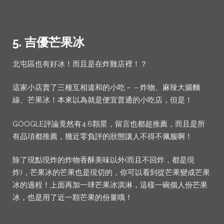
5. 吉優芒果冰
北屯區也有好冰！而且是在炸雞店裡！？
這家小店賣了三種互相違和的小吃－－炸物、麻辣大腸麵
線、芒果冰！本來以為就是便宜普通的小吃店，但是！
GOOGLE評論竟然有4.6顆星，留言也都超推薦，而且是所
有品項都推薦，幾近零負評的狀態讓人不得不佩服啊！
除了現點現炸的炸物香酥美味以外(而且不回炸，都是現
炸)，芒果冰的芒果也是現切的，你可以看到從芒果變成芒果
冰的過程！上面再加一球芒果冰淇淋，這樣一碗個人份芒果
冰，也是用了近一顆芒果的份量哦！