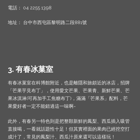
電話： 04 2255 1398
地址： 台中市西屯區黎明路二段881號
3. 有春冰菓室
有春冰菓室在科博館附近，也是離隱和旅頗近的冰店，招牌
「芒果芋見布丁」，使用愛文芒果、芒果青、新鮮芒果、芒
果冰淇淋(可再加手工焦糖布丁)，滿滿「芒果系」配料，芒
果愛好者一定不能錯過這一味啊~
此外，有春另一特色則是把整顆新鮮的鳳梨、西瓜插入吸管
直接喝，一看就話題性十足！但其實裡面的果肉已經挖空打
成汁了，常見的鳳梨汁、西瓜汁原來還可以這樣玩！