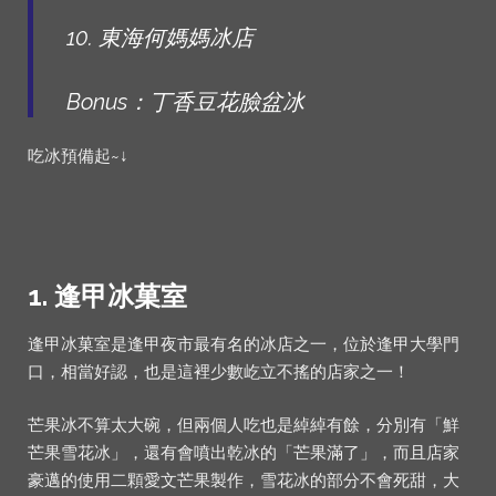
10. 東海何媽媽冰店
Bonus：丁香豆花臉盆冰
吃冰預備起~↓
1. 逢甲冰菓室
逢甲冰菓室是逢甲夜市最有名的冰店之一，位於逢甲大學門
口，相當好認，也是這裡少數屹立不搖的店家之一！
芒果冰不算太大碗，但兩個人吃也是綽綽有餘，分別有「鮮
芒果雪花冰」，還有會噴出乾冰的「芒果滿了」，而且店家
豪邁的使用二顆愛文芒果製作，雪花冰的部分不會死甜，大