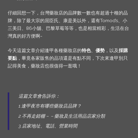
仔細回想一下，台灣藥妝店的品牌數一數也有超過十種的品
牌，除了最大宗的屈臣氏、康是美以外，還有Tomod’s、小
三美日、86小舖、巴黎草莓等等，也是相當精彩，生活在台
灣真的好方便啊~
今天這篇文章介紹逢甲各種藥妝店的
特色
、
優勢
，以及
採購
要點
，畢竟各家販售的品項還是有點不同，下次來逢甲別只
記得美食，藥妝店也很值得一逛哦！
這篇文章會告訴你：
1.逢甲夜市有哪些藥妝店品牌？
2.不再走錯棚－－藥妝及生活用品店家分類
3.店家地址、電話、營業時間