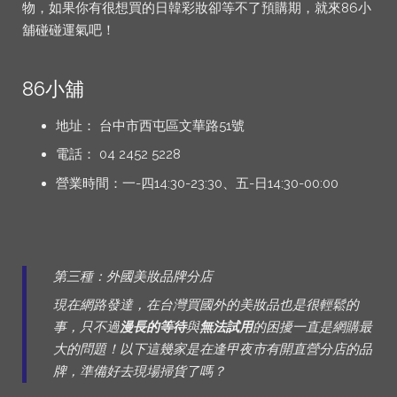
物，如果你有很想買的日韓彩妝卻等不了預購期，就來86小
舖碰碰運氣吧！
86小舖
地址： 台中市西屯區文華路51號
電話： 04 2452 5228
營業時間：一-四14:30-23:30、五-日14:30-00:00
第三種：外國美妝品牌分店
現在網路發達，在台灣買國外的美妝品也是很輕鬆的
事，只不過
漫長的等待
與
無法試用
的困擾一直是網購最
大的問題！以下這幾家是在逢甲夜市有開直營分店的品
牌，準備好去現場掃貨了嗎？