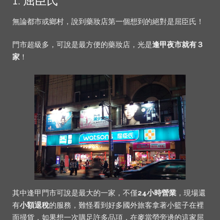
1. 屈臣氏
無論都市或鄉村，說到藥妝店第一個想到的絕對是屈臣氏！
門市超級多，可說是最方便的藥妝店，光是
逢甲夜市就有３
家
！
其中逢甲門市可說是最大的一家，不僅
24小時營業
，現場還
有
小額退稅
的服務，難怪看到好多國外旅客拿著小籃子在裡
面掃貨，如果想一次購足許多品項，在麥當勞旁邊的這家屈