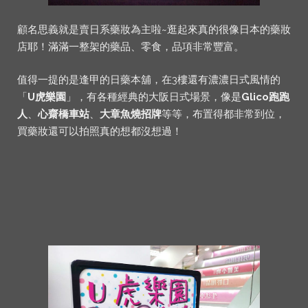
顧名思義就是賣日系藥妝為主啦~逛起來真的很像日本的藥妝
店耶！滿滿一整架的藥品、零食，品項非常豐富。
值得一提的是逢甲的日藥本舖，在3樓還有濃濃日式風情的
「
U虎樂園
」，有各種經典的大阪日式場景，像是
Glico跑跑
人
、
心齋橋車站
、
大章魚燒招牌
等等，布置得都非常到位，
買藥妝還可以拍照真的想都沒想過！