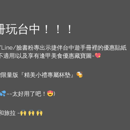
冊玩台中！！！
臨櫃/Line/臉書粉專出示捷伴台中遊手冊裡的優惠貼紙
不適用)以及享有逢甲美食優惠藏寶圖~
加贈限量版『精美小禮專屬杯墊』
~~太好用了吧！
)
旅拉 ~