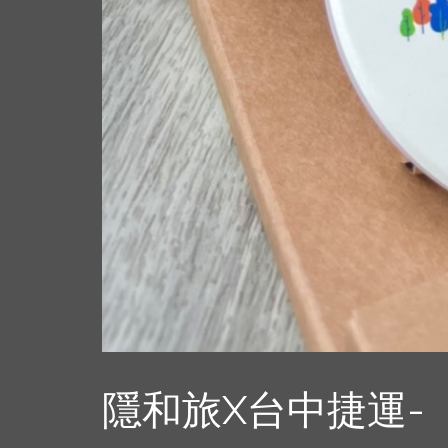
隱和旅X台中捷運-