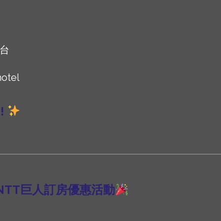
台
otel
!
NTT巨人訂房優惠活動