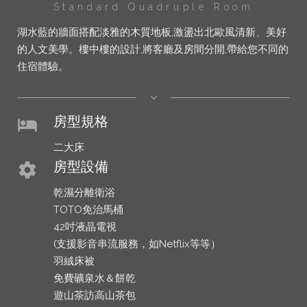
Standard Quadruple Room
湖水藍的牆面搭配淡雅的木質地板,激盪出北歐風清新、美好
的人文美學。樓中樓的設計,將客廳及房間分開,帶給您不同的
住宿體驗。
房型規格
hotel
二大床
房型設備
settings
乾濕分離衛浴
TOTO免治馬桶
42吋液晶電視
(支援影音串流服務，如Netflix等等）
羽絨床被
免費礦泉水＆餅乾
遊山茶訪高山茶包