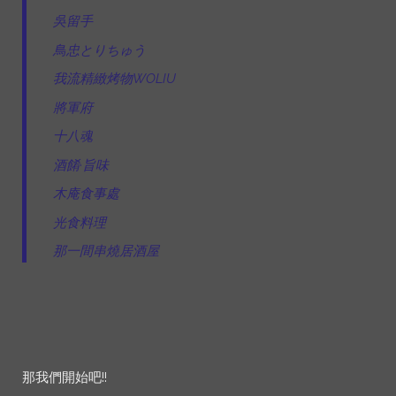
吳留手
鳥忠とりちゅう
我流精緻烤物WOLIU
將軍府
十八魂
酒餚·旨味
木庵食事處
光食料理
那一間串燒居酒屋
那我們開始吧!!