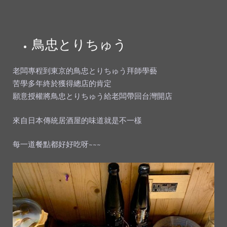
鳥忠とりちゅう
老闆專程到東京的鳥忠とりちゅう拜師學藝
苦學多年終於獲得總店的肯定
願意授權將鳥忠とりちゅう給老闆帶回台灣開店
來自日本傳統居酒屋的味道就是不一樣
每一道餐點都好好吃呀~~~