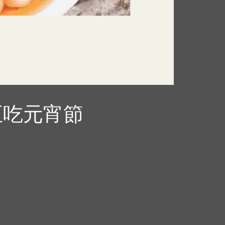
至吃元宵節