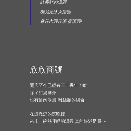
味香鮮肉湯圓
御品元冰火湯圓
巷仔內圓仔湯(廖湯圓)
欣欣商號
開店至今已經有三十幾年了唷
除了甜湯圓外
也有鮮肉湯圓+雞絲麵的組合。
在這微涼的夜晚裡
來上一碗熱呼呼的湯圓 真的好滿足喔~~