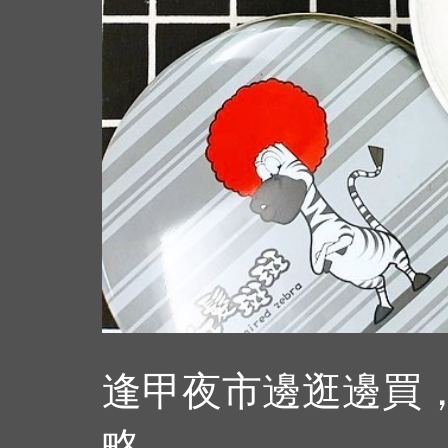
逢甲夜市邊逛邊買，
略