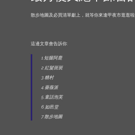
散步地圖及必買清單獻上，就等你來逢甲夜市逛逛啦
這邊文章會告訴你:
1.短腿阿鹿
2.紅髮斑斑
3.糖村
4.薔薇派
5.童話泡芙
6.如邑堂
7.散步地圖