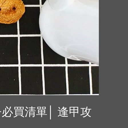
必買清單│ 逢甲攻